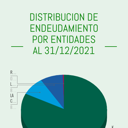
DISTRIBUCION DE
ENDEUDAMIENTO
POR ENTIDADES
AL 31/12/2021
R…
0…
L…
8…
LA
C…
8…
K…