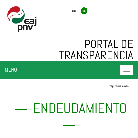
eu
es
PORTAL DE
TRANSPARENCIA
Togg
MENU
navi
Ezagutzera eman
ENDEUDAMIENTO