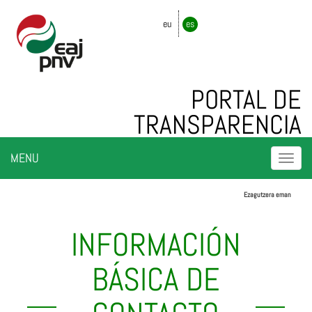
eu
es
PORTAL DE
TRANSPARENCIA
Togg
MENU
navi
Ezagutzera eman
INFORMACIÓN
BÁSICA DE