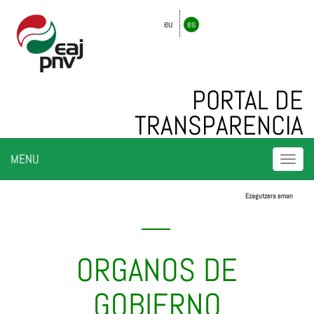
eu
es
PORTAL DE
TRANSPARENCIA
Togg
MENU
navi
Ezagutzera eman
ORGANOS DE
GOBIERNO