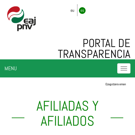
eu
es
PORTAL DE
TRANSPARENCIA
Togg
MENU
navi
Ezagutzera eman
AFILIADAS Y
AFILIADOS