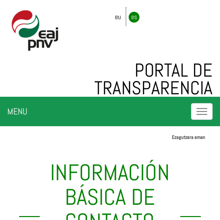
eu
es
PORTAL DE
TRANSPARENCIA
Togg
MENU
navi
Ezagutzera eman
INFORMACIÓN
BÁSICA DE